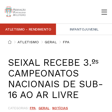
ATLETISMO - RENDIMENTO
INFANTOJUVENIL
INSTITUCIONAL
DOCUMENTAÇÃO
ARBITRAGEM
DECISÕES DISCIPLINARES
CONTACTOS
ATLETISMO
GERAL
FPA
NOTÍCIAS
PORTAL FP ATLETISMO
PLATAFORMA DE MARCAÇÕES FPA
ALTO RENDIMENTO
ATLETISMO ADAPTADO
ATLETISMO VETERANO
ESTRUTURA TÉCNICA
COMPETIÇÕES
FORMAÇÃO
ANTIDOPAGEM
SAFEGUARDING
HOMOLOGAÇÕES
ESTATÍSTICA
SEIXAL RECEBE 3.ºˢ
FOTOGRAFIAS
VIDEOS
IMAGEM DE MARCA FPA
CAMPEONATOS
NACIONAIS DE SUB-
COMUNICADOS DE IMPRENSA
NEWSLETTER FPA
16 AO AR LIVRE
CATEGORIAS:
FPA
GERAL
NOTÍCIAS