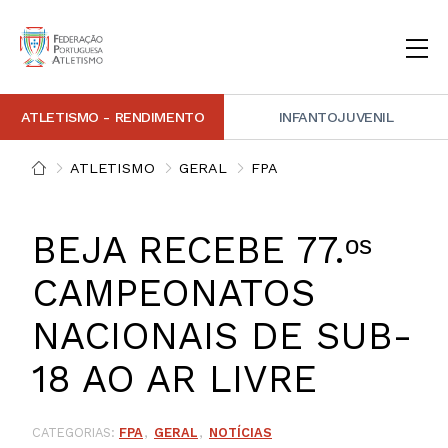
ATLETISMO - RENDIMENTO
INFANTOJUVENIL
INSTITUCIONAL
DOCUMENTAÇÃO
ARBITRAGEM
DECISÕES DISCIPLINARES
CONTACTOS
ATLETISMO
GERAL
FPA
NOTÍCIAS
PORTAL FP ATLETISMO
PLATAFORMA DE MARCAÇÕES FPA
ALTO RENDIMENTO
ATLETISMO ADAPTADO
ATLETISMO VETERANO
ESTRUTURA TÉCNICA
COMPETIÇÕES
FORMAÇÃO
ANTIDOPAGEM
SAFEGUARDING
HOMOLOGAÇÕES
ESTATÍSTICA
BEJA RECEBE 77.ᵒˢ
FOTOGRAFIAS
VIDEOS
IMAGEM DE MARCA FPA
CAMPEONATOS
NACIONAIS DE SUB-
COMUNICADOS DE IMPRENSA
NEWSLETTER FPA
18 AO AR LIVRE
CATEGORIAS:
FPA
GERAL
NOTÍCIAS