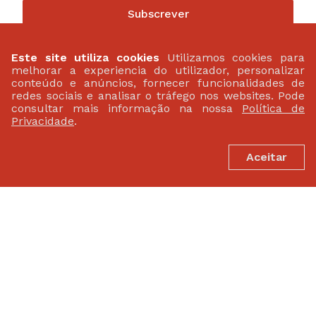
Subscrever
Este site utiliza cookies
Utilizamos cookies para
melhorar a experiencia do utilizador, personalizar
conteúdo e anúncios, fornecer funcionalidades de
redes sociais e analisar o tráfego nos websites. Pode
consultar mais informação na nossa
Política de
Privacidade
.
Aceitar
PARCEIROS