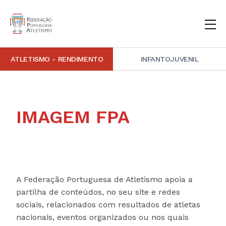
ATLETISMO - RENDIMENTO
INFANTOJUVENIL
INSTITUCIONAL
DOCUMENTAÇÃO
ARBITRAGEM
DECISÕES DISCIPLINARES
CONTACTOS
IMAGEM FPA
NOTÍCIAS
PORTAL FP ATLETISMO
PLATAFORMA DE MARCAÇÕES FPA
ALTO RENDIMENTO
ATLETISMO ADAPTADO
ATLETISMO VETERANO
ESTRUTURA TÉCNICA
COMPETIÇÕES
FORMAÇÃO
ANTIDOPAGEM
SAFEGUARDING
HOMOLOGAÇÕES
ESTATÍSTICA
FOTOGRAFIAS
VIDEOS
IMAGEM DE MARCA FPA
COMUNICADOS DE IMPRENSA
NEWSLETTER FPA
A Federação Portuguesa de Atletismo apoia a
partilha de conteúdos, no seu site e redes
sociais, relacionados com resultados de atletas
nacionais, eventos organizados ou nos quais