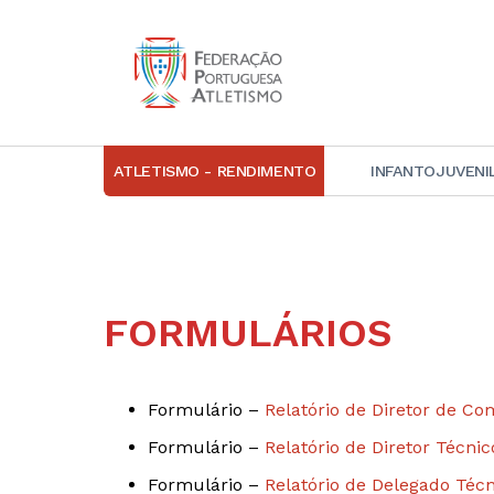
ATLETISMO - RENDIMENTO
INFANTOJUVENI
IN
D
A
FORMULÁRIOS
D
DI
C
Formulário –
Relatório de Diretor de Co
Formulário –
Relatório de Diretor Técnic
Formulário –
Relatório de Delegado Técn