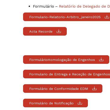
Formulário –
Relatório de Delegado de 
Formulario-Relatorio-Arbitro_janeiro2025
Acta Recorde
FormulárioHomologação de Engenhos
Formulario de Entrega e Receção de Engenhos
Formulário de Conformidade EDM
Formulário de Notificação