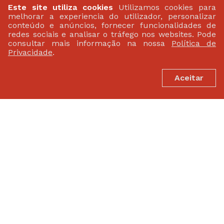
Este site utiliza cookies
Utilizamos cookies para
melhorar a experiencia do utilizador, personalizar
conteúdo e anúncios, fornecer funcionalidades de
redes sociais e analisar o tráfego nos websites. Pode
consultar mais informação na nossa
Política de
Privacidade
.
Aceitar
PARCEIROS