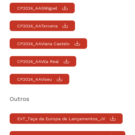
CP2024_AASMiguel
CP2024_AATerceira
CP2024_AAViana Castelo
CP2024_AAVila Real
CP2024_AAViseu
Outros
EVT_Taça da Europa de Lançamentos_JV