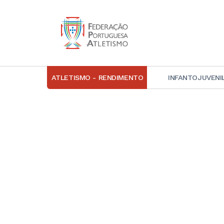
ATLETISMO - RENDIMENTO
INFANTOJUVENI
IN
D
A
D
DI
C