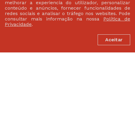
melhorar a experiencia do utilizador, personalizar
conteúdo e anúncios, fornecer funcionalidades de
redes sociais e analisar o tráfego nos websites. Pode
consultar mais informação na nossa
Política de
Privacidade
.
Aceitar
PARCEIROS