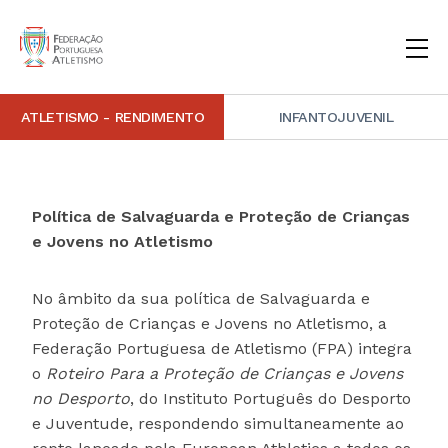
ATLETISMO - RENDIMENTO
INFANTOJUVENIL
INSTITUCIONAL
DOCUMENTAÇÃO
ARBITRAGEM
DECISÕES DISCIPLINARES
CONTACTOS
Política de Salvaguarda e Proteção de Crianças
NOTÍCIAS
PORTAL FP ATLETISMO
PLATAFORMA DE MARCAÇÕES FPA
ALTO RENDIMENTO
ATLETISMO ADAPTADO
ATLETISMO VETERANO
ESTRUTURA TÉCNICA
COMPETIÇÕES
FORMAÇÃO
ANTIDOPAGEM
SAFEGUARDING
HOMOLOGAÇÕES
ESTATÍSTICA
e Jovens no Atletismo
FOTOGRAFIAS
VIDEOS
IMAGEM DE MARCA FPA
No âmbito da sua política de Salvaguarda e
Proteção de Crianças e Jovens no Atletismo, a
COMUNICADOS DE IMPRENSA
NEWSLETTER FPA
Federação Portuguesa de Atletismo (FPA) integra
o
Roteiro Para a Proteção de Crianças e Jovens
no Desporto
, do Instituto Português do Desporto
e Juventude, respondendo simultaneamente ao