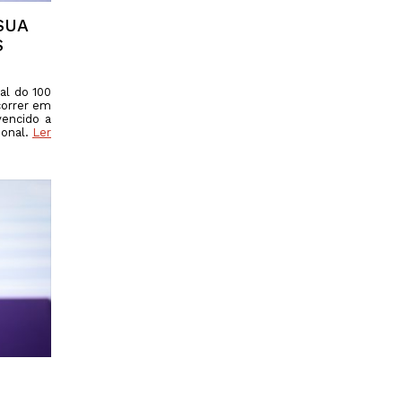
SUA
S
al do 100
correr em
vencido a
ional.
Ler