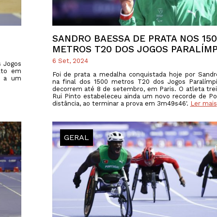
SANDRO BAESSA DE PRATA NOS 15
METROS T20 DOS JOGOS PARALÍMP
6 Set, 2024
s Jogos
alto em
Foi de prata a medalha conquistada hoje por Sand
, a um
na final dos 1500 metros T20 dos Jogos Paralímp
decorrem até 8 de setembro, em Paris. O atleta tre
Rui Pinto estabeleceu ainda um novo recorde de Po
distância, ao terminar a prova em 3m49s46'.
Ler mais
GERAL