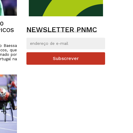
00
NEWSLETTER PNMC
ICOS
ro Baessa
icos, que
inado por
Subscrever
rtugal na