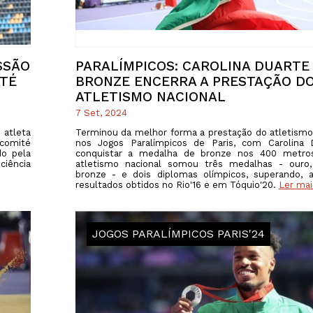
PROGRAMA 
CONTRATOS
CONTRATO
COMPETIÇÕES
PLURIANUAIS ATLETAS
PROGRAMA 
CONTRATO
FORMAÇÃO
PROGRAMA 
SSÃO
PARALÍMPICOS: CAROLINA DUARTE
ITÉ
BRONZE ENCERRA A PRESTAÇÃO D
ANTIDOPAGEM
ATLETISMO NACIONAL
SAFEGUARDING
7 Set, 2024
atleta
Terminou da melhor forma a prestação do atletismo
HOMOLOGAÇÕES
comité
nos Jogos Paralímpicos de Paris, com Carolina 
do pela
conquistar a medalha de bronze nos 400 metro
iência
atletismo nacional somou três medalhas - ouro,
ESTATÍSTICA
bronze - e dois diplomas olímpicos, superando, 
resultados obtidos no Rio'16 e em Tóquio'20.
Ler mai
JOGOS PARALÍMPICOS PARIS'24