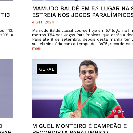
MAMUDO BALDÉ EM 5.º LUGAR NA 
T13
ESTREIA NOS JOGOS PARALÍMPICO
4 Set, 2024
os T13,
Mamudo Baldé classificou-se hoje em 5.º lugar na fin
99', a
metros T54 nos Jogos Paralímpicos, que estão a de
Paris até 8 de setembro, depois desta manhã ter 
sua eliminatória com o tempo de 13s75', recorde nac
mais
GERAL
O
MIGUEL MONTEIRO É CAMPEÃO E
UGAR
RECORDISTA PARALÍMPICO