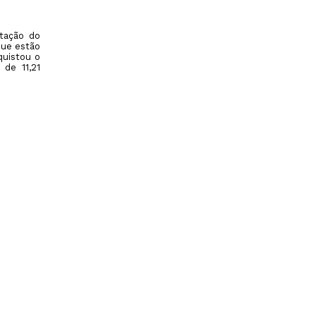
tação do
que estão
quistou o
de 11,21