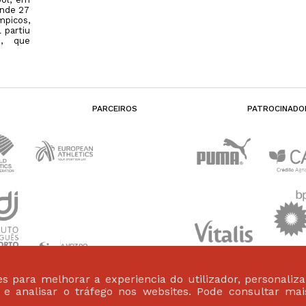
onde 27
mpicos,
 partiu
s, que
PARCEIROS
PATROCINADO
s para melhorar a experiencia do utilizador, personaliz
s e analisar o tráfego nos websites. Pode consultar ma