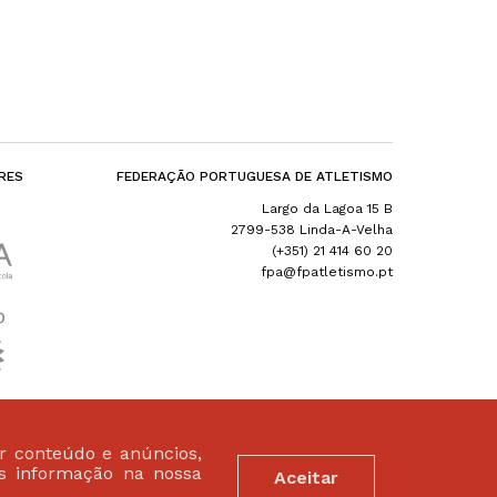
RES
FEDERAÇÃO PORTUGUESA DE ATLETISMO
Largo da Lagoa 15 B
2799-538 Linda-A-Velha
(+351) 21 414 60 20
fpa@fpatletismo.pt
ar conteúdo e anúncios,
is informação na nossa
Aceitar