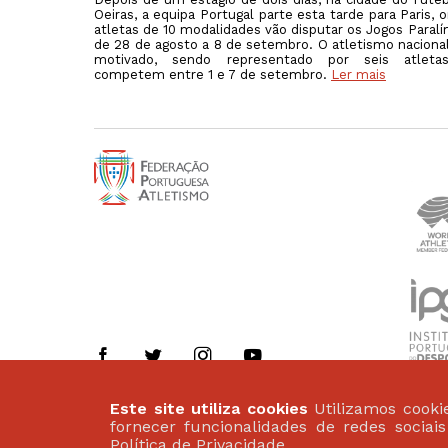
Oeiras, a equipa Portugal parte esta tarde para Paris, 
atletas de 10 modalidades vão disputar os Jogos Paralí
de 28 de agosto a 8 de setembro. O atletismo nacional
motivado, sendo representado por seis atleta
competem entre 1 e 7 de setembro.
Ler mais
Este site utiliza cookies
Utilizamos cookie
Politica de Privacidade
fornecer funcionalidades de redes sociai
Termos de Utilização
Política de Privacidade
.
©2026 Federação Portuguesa de Atletismo