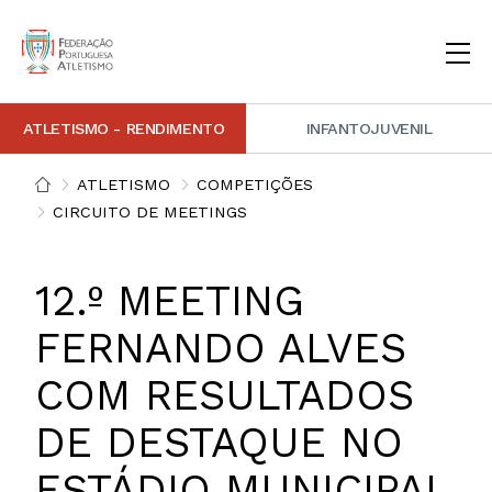
ATLETISMO - RENDIMENTO
INFANTOJUVENIL
INSTITUCIONAL
DOCUMENTAÇÃO
ARBITRAGEM
DECISÕES DISCIPLINARES
CONTACTOS
ATLETISMO
COMPETIÇÕES
CIRCUITO DE MEETINGS
NOTÍCIAS
PORTAL FP ATLETISMO
PLATAFORMA DE MARCAÇÕES FPA
ALTO RENDIMENTO
ATLETISMO ADAPTADO
ATLETISMO VETERANO
ESTRUTURA TÉCNICA
COMPETIÇÕES
FORMAÇÃO
ANTIDOPAGEM
SAFEGUARDING
HOMOLOGAÇÕES
ESTATÍSTICA
12.º MEETING
FOTOGRAFIAS
VIDEOS
IMAGEM DE MARCA FPA
FERNANDO ALVES
COMUNICADOS DE IMPRENSA
NEWSLETTER FPA
COM RESULTADOS
DE DESTAQUE NO
ESTÁDIO MUNICIPAL