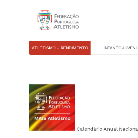
ATLETISMO - RENDIMENTO
INFANTOJUVENI
IN
D
A
D
DI
C
Calendário Anual Nacion