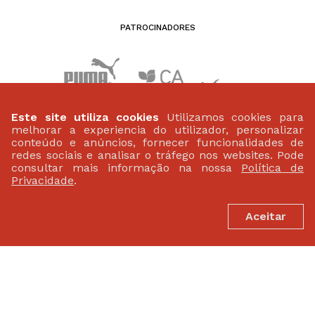
PATROCINADORES
Este site utiliza cookies
Utilizamos cookies para
melhorar a experiencia do utilizador, personalizar
conteúdo e anúncios, fornecer funcionalidades de
redes sociais e analisar o tráfego nos websites. Pode
consultar mais informação na nossa
Política de
Privacidade
.
FEDERAÇÃO PORTUGUESA DE ATLETISMO
Aceitar
Largo da Lagoa 15 B
2799-538 Linda-A-Velha
(+351) 21 414 60 20
fpa@fpatletismo.pt
Politica de Privacidade
Termos de Utilização