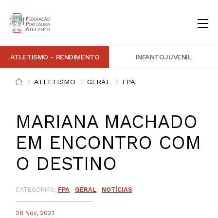
ATLETISMO - RENDIMENTO
INFANTOJUVENIL
INSTITUCIONAL
DOCUMENTAÇÃO
ARBITRAGEM
DECISÕES DISCIPLINARES
CONTACTOS
ATLETISMO
GERAL
FPA
NOTÍCIAS
PORTAL FP ATLETISMO
PLATAFORMA DE MARCAÇÕES FPA
ALTO RENDIMENTO
ATLETISMO ADAPTADO
ATLETISMO VETERANO
ESTRUTURA TÉCNICA
COMPETIÇÕES
FORMAÇÃO
ANTIDOPAGEM
SAFEGUARDING
HOMOLOGAÇÕES
ESTATÍSTICA
MARIANA MACHADO
FOTOGRAFIAS
VIDEOS
IMAGEM DE MARCA FPA
EM ENCONTRO COM
O DESTINO
COMUNICADOS DE IMPRENSA
NEWSLETTER FPA
CATEGORIAS:
FPA
GERAL
NOTÍCIAS
28 Nov, 2021