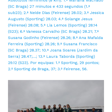
Absolutos femininos (8 km): 1.ª Mariana Machado
(SC Braga) 27 minutos e 433 segundos (1.ª
sub23); 2.ª Neide Dias (Feirense) 28.02; 3.ª Jessica
Augusto (Sporting) 28.03; 4.ª Solange Jesus
(Feirense) 28.08; 5.ª Lia Lemos (Sporting) 28.14
(S23); 6.ª Vanessa Carvalho (SC Braga) 28.21; 7.ª
Susana Godinho (Feirense) 28.26; 8.ª Ana Mafalda
Ferreira (Sporting) 28.26; 9.ª Susana Francisco
(SC Braga) 28.37; 10.ª Joana Soares (Jardim da
Serra) 28.47;…; 13.ª Laura Taborda (Sporting)
29.12 (S23). Por equipas: 1.º Sporting, 29 pontos;
2.º Sporting de Braga, 37; 3.º Feirense, 56.