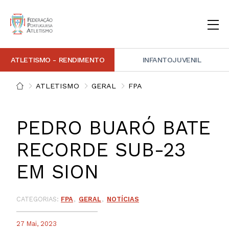
ATLETISMO - RENDIMENTO
INFANTOJUVENIL
INSTITUCIONAL
DOCUMENTAÇÃO
ARBITRAGEM
DECISÕES DISCIPLINARES
CONTACTOS
ATLETISMO
GERAL
FPA
NOTÍCIAS
PORTAL FP ATLETISMO
PLATAFORMA DE MARCAÇÕES FPA
ALTO RENDIMENTO
ATLETISMO ADAPTADO
ATLETISMO VETERANO
ESTRUTURA TÉCNICA
COMPETIÇÕES
FORMAÇÃO
ANTIDOPAGEM
SAFEGUARDING
HOMOLOGAÇÕES
ESTATÍSTICA
PEDRO BUARÓ BATE
FOTOGRAFIAS
VIDEOS
IMAGEM DE MARCA FPA
RECORDE SUB-23
EM SION
COMUNICADOS DE IMPRENSA
NEWSLETTER FPA
CATEGORIAS:
FPA
GERAL
NOTÍCIAS
27 Mai, 2023