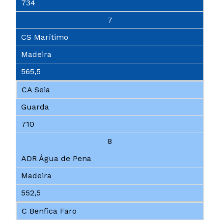
734
7
CS Marítimo
Madeira
565,5
CA Seia
Guarda
710
8
ADR Água de Pena
Madeira
552,5
C Benfica Faro