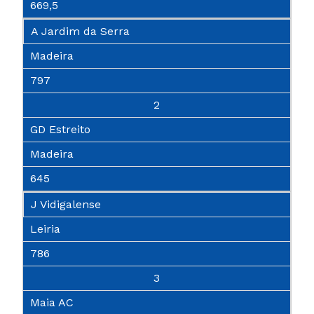
669,5
A Jardim da Serra
Madeira
797
2
GD Estreito
Madeira
645
J Vidigalense
Leiria
786
3
Maia AC