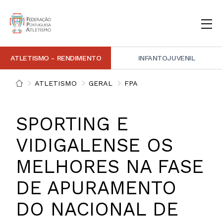
ATLETISMO - RENDIMENTO
INFANTOJUVENIL
INSTITUCIONAL
DOCUMENTAÇÃO
ARBITRAGEM
DECISÕES DISCIPLINARES
CONTACTOS
ATLETISMO
GERAL
FPA
NOTÍCIAS
PORTAL FP ATLETISMO
PLATAFORMA DE MARCAÇÕES FPA
ALTO RENDIMENTO
ATLETISMO ADAPTADO
ATLETISMO VETERANO
ESTRUTURA TÉCNICA
COMPETIÇÕES
FORMAÇÃO
ANTIDOPAGEM
SAFEGUARDING
HOMOLOGAÇÕES
ESTATÍSTICA
SPORTING E
FOTOGRAFIAS
VIDEOS
IMAGEM DE MARCA FPA
VIDIGALENSE OS
MELHORES NA FASE
COMUNICADOS DE IMPRENSA
NEWSLETTER FPA
DE APURAMENTO
DO NACIONAL DE