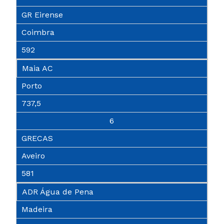
GR Eirense
Coimbra
592
Maia AC
Porto
737,5
6
GRECAS
Aveiro
581
ADR Água de Pena
Madeira