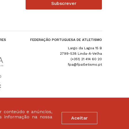
Subscrever
RES
FEDERAÇÃO PORTUGUESA DE ATLETISMO
Largo da Lagoa 15 B
2799-538 Linda-A-Velha
(+351) 21 414 60 20
fpa@fpatletismo.pt
ar conteúdo e anúncios,
is informação na nossa
Aceitar