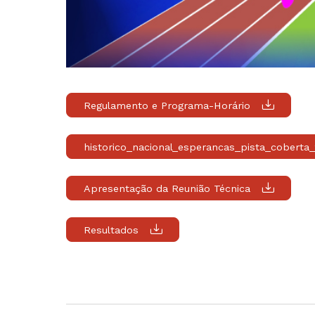
Regulamento e Programa-Horário
historico_nacional_esperancas_pista_coberta
Apresentação da Reunião Técnica
Resultados