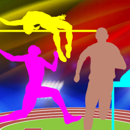
PROGRAMA 
CONTRATOS
CONTRATO
COMPETIÇÕES
PLURIANUAIS ATLETAS
PROGRAMA 
CONTRATO
FORMAÇÃO
PROGRAMA 
ANTIDOPAGEM
SAFEGUARDING
HOMOLOGAÇÕES
ESTATÍSTICA