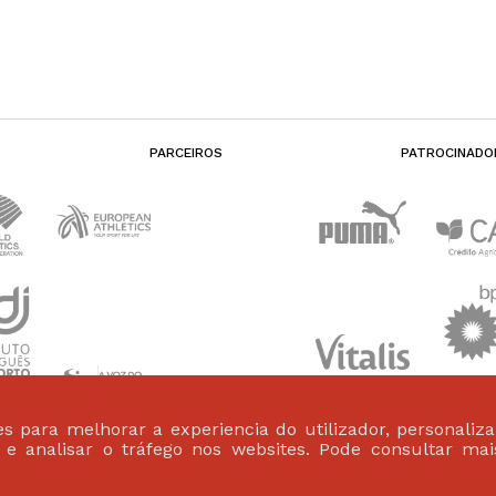
PARCEIROS
PATROCINADO
s para melhorar a experiencia do utilizador, personaliz
s e analisar o tráfego nos websites. Pode consultar ma