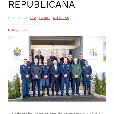
REPUBLICANA
CATEGORIAS:
FPA
GERAL
NOTÍCIAS
8 Jan, 2026
A Federação Portuguesa de Atletismo (FPA) e a