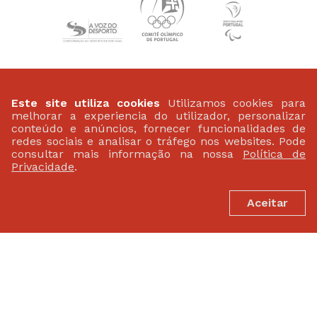
PATROCINADORES
Este site utiliza cookies
Utilizamos cookies para
melhorar a experiencia do utilizador, personalizar
conteúdo e anúncios, fornecer funcionalidades de
redes sociais e analisar o tráfego nos websites. Pode
consultar mais informação na nossa
Política de
Privacidade
.
Aceitar
FEDERAÇÃO PORTUGUESA DE ATLETISMO
Largo da Lagoa 15 B
2799-538 Linda-A-Velha
(+351) 21 414 60 20
fpa@fpatletismo.pt