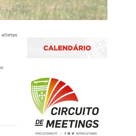
atletas
no