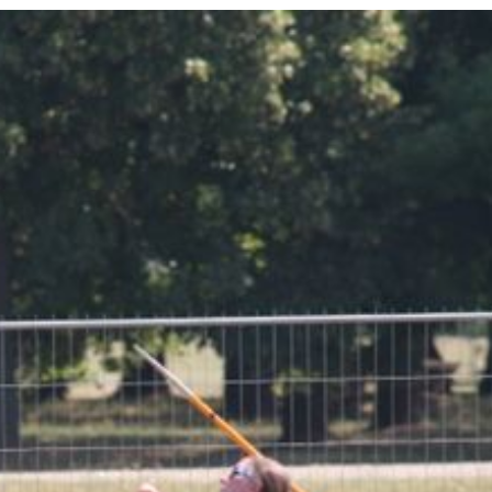
PROGRAMA 
CONTRATOS
CONTRATO
COMPETIÇÕES
PLURIANUAIS ATLETAS
PROGRAMA 
CONTRATO
FORMAÇÃO
PROGRAMA 
ANTIDOPAGEM
SAFEGUARDING
HOMOLOGAÇÕES
ESTATÍSTICA