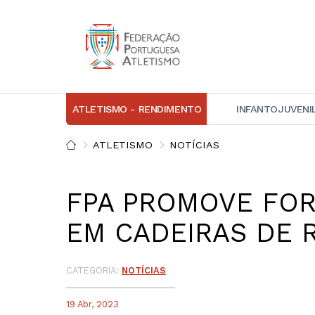
ATLETISMO - RENDIMENTO
INFANTOJUVENI
IN
ATLETISMO
NOTÍCIAS
D
FPA PROMOVE FO
A
EM CADEIRAS DE 
D
DI
C
CATEGORIA:
NOTÍCIAS
19 Abr, 2023