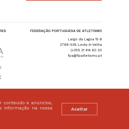
RES
FEDERAÇÃO PORTUGUESA DE ATLETISMO
Largo da Lagoa 15 B
2799-538 Linda-A-Velha
(+351) 21 414 60 20
fpa@fpatletismo.pt
ar conteúdo e anúncios,
is informação na nossa
Aceitar