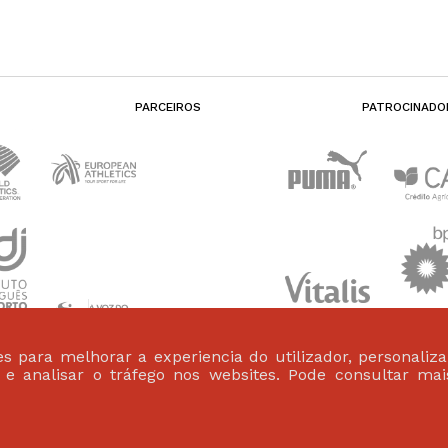
PARCEIROS
PATROCINADO
s para melhorar a experiencia do utilizador, personaliz
s e analisar o tráfego nos websites. Pode consultar ma