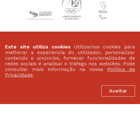
PATROCINADORES
Este site utiliza cookies
Utilizamos cookies para
melhorar a experiencia do utilizador, personalizar
conteúdo e anúncios, fornecer funcionalidades de
redes sociais e analisar o tráfego nos websites. Pode
consultar mais informação na nossa
Política de
Privacidade
.
Aceitar
FEDERAÇÃO PORTUGUESA DE ATLETISMO
Largo da Lagoa 15 B
2799-538 Linda-A-Velha
(+351) 21 414 60 20
fpa@fpatletismo.pt