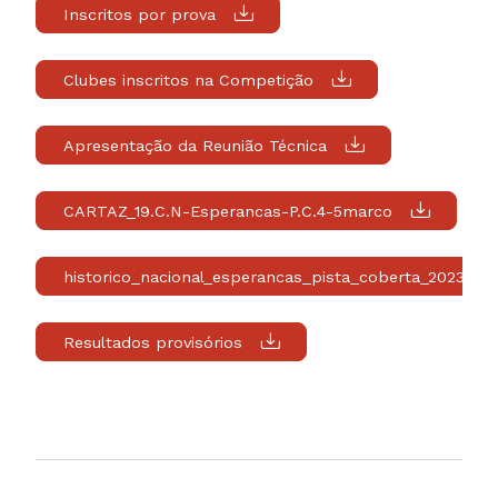
Inscritos por prova
Clubes inscritos na Competição
Apresentação da Reunião Técnica
CARTAZ_19.C.N-Esperancas-P.C.4-5marco
historico_nacional_esperancas_pista_coberta_2023
Resultados provisórios