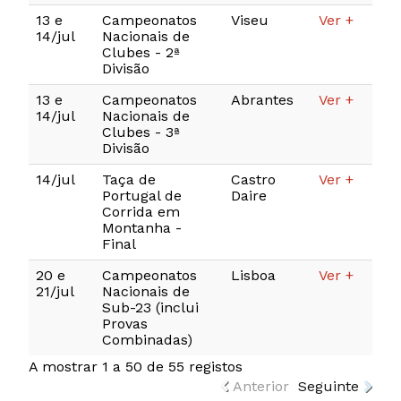
13 e
Campeonatos
Viseu
Ver +
14/jul
Nacionais de
Clubes - 2ª
Divisão
13 e
Campeonatos
Abrantes
Ver +
14/jul
Nacionais de
Clubes - 3ª
Divisão
14/jul
Taça de
Castro
Ver +
Portugal de
Daire
Corrida em
Montanha -
Final
20 e
Campeonatos
Lisboa
Ver +
21/jul
Nacionais de
Sub-23 (inclui
Provas
Combinadas)
A mostrar 1 a 50 de 55 registos
Anterior
Seguinte