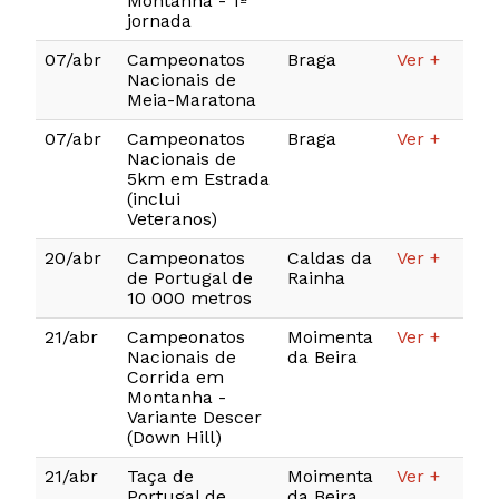
Montanha - 1ª
jornada
07/abr
Campeonatos
Braga
Ver +
Nacionais de
Meia-Maratona
07/abr
Campeonatos
Braga
Ver +
Nacionais de
5km em Estrada
(inclui
Veteranos)
20/abr
Campeonatos
Caldas da
Ver +
de Portugal de
Rainha
10 000 metros
21/abr
Campeonatos
Moimenta
Ver +
Nacionais de
da Beira
Corrida em
Montanha -
Variante Descer
(Down Hill)
21/abr
Taça de
Moimenta
Ver +
Portugal de
da Beira