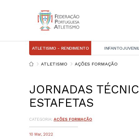
ATLETISMO - RENDIMENTO
INFANTOJUVENI
IN
ATLETISMO
AÇÕES FORMAÇÃO
D
JORNADAS TÉCNIC
A
ESTAFETAS
D
DI
C
CATEGORIA:
AÇÕES FORMAÇÃO
10 Mar, 2022