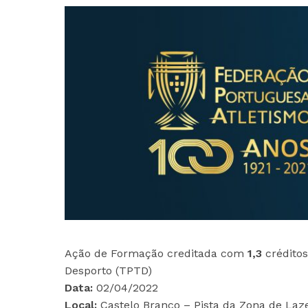
Ação de Formação creditada com
1,3
créditos
Desporto (TPTD)
Data:
02/04/2022
Local:
Castelo Branco – Pista da Zona de Laz