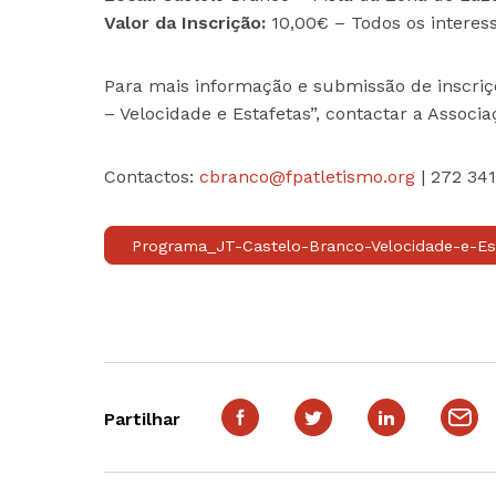
Valor da Inscrição:
10,00€ – Todos os interes
Para mais informação e submissão de inscri
– Velocidade e Estafetas”, contactar a Associ
Contactos:
cbranco@fpatletismo.org
| 272 341
Programa_JT-Castelo-Branco-Velocidade-e-Est
Partilhar