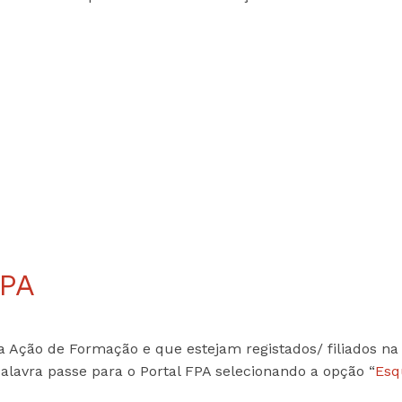
PROGRAMA 
CONTRATOS
CONTRATO
COMPETIÇÕES
PLURIANUAIS ATLETAS
PROGRAMA 
CONTRATO
FORMAÇÃO
PROGRAMA 
ANTIDOPAGEM
SAFEGUARDING
HOMOLOGAÇÕES
ESTATÍSTICA
FPA
a Ação de Formação e que estejam registados/ filiados na
alavra passe para o Portal FPA selecionando a opção “
Esq