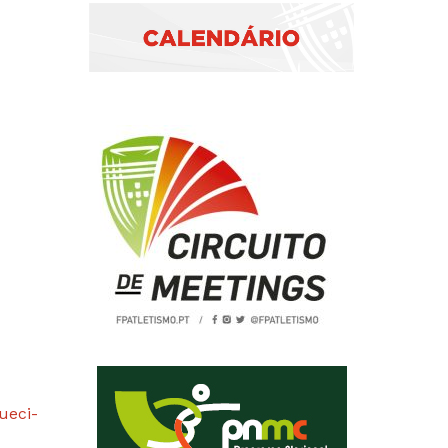
2019
S
2018
S
2017
ueci-