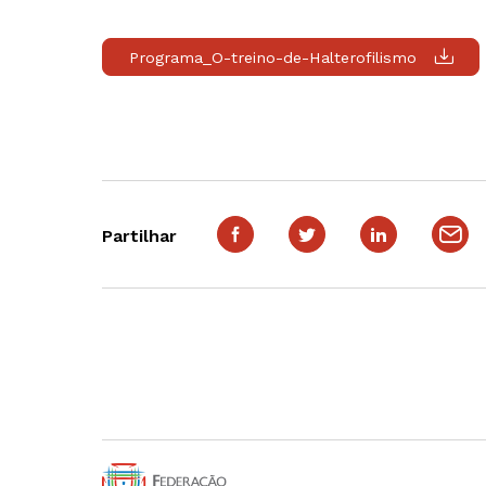
Programa_O-treino-de-Halterofilismo
Partilhar