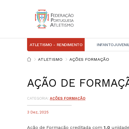
ATLETISMO - RENDIMENTO
INFANTOJUVENI
IN
ATLETISMO
AÇÕES FORMAÇÃO
D
AÇÃO DE FORMAÇÃ
A
D
DI
CATEGORIA:
AÇÕES FORMAÇÃO
C
3 Dez, 2025
Ação de Formação creditada com
1,0
unidades