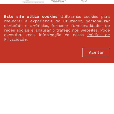
PATROCINADORES
Este site utiliza cookies
Utilizamos cookies para
melhorar a experiencia do utilizador, personalizar
conteúdo e anúncios, fornecer funcionalidades de
redes sociais e analisar o tráfego nos websites. Pode
consultar mais informação na nossa
Política de
Privacidade
.
Aceitar
FEDERAÇÃO PORTUGUESA DE ATLETISMO
Largo da Lagoa 15 B
2799-538 Linda-A-Velha
(+351) 21 414 60 20
fpa@fpatletismo.pt
Politica de Privacidade