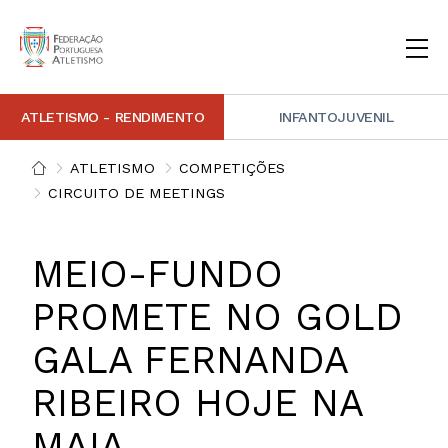
ATLETISMO - RENDIMENTO
INFANTOJUVENIL
INSTITUCIONAL
DOCUMENTAÇÃO
ARBITRAGEM
DECISÕES DISCIPLINARES
CONTACTOS
ATLETISMO
COMPETIÇÕES
CIRCUITO DE MEETINGS
NOTÍCIAS
PORTAL FP ATLETISMO
PLATAFORMA DE MARCAÇÕES FPA
ALTO RENDIMENTO
ATLETISMO ADAPTADO
ATLETISMO VETERANO
ESTRUTURA TÉCNICA
COMPETIÇÕES
FORMAÇÃO
ANTIDOPAGEM
SAFEGUARDING
HOMOLOGAÇÕES
ESTATÍSTICA
MEIO-FUNDO
FOTOGRAFIAS
VIDEOS
IMAGEM DE MARCA FPA
PROMETE NO GOLD
COMUNICADOS DE IMPRENSA
NEWSLETTER FPA
GALA FERNANDA
RIBEIRO HOJE NA
MAIA