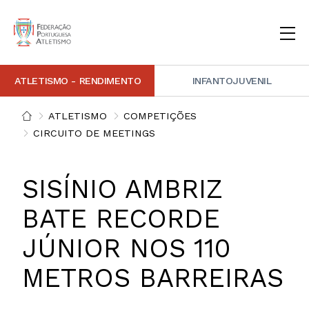
ATLETISMO - RENDIMENTO
INFANTOJUVENIL
INSTITUCIONAL
DOCUMENTAÇÃO
ARBITRAGEM
DECISÕES DISCIPLINARES
CONTACTOS
ATLETISMO
COMPETIÇÕES
CIRCUITO DE MEETINGS
NOTÍCIAS
PORTAL FP ATLETISMO
PLATAFORMA DE MARCAÇÕES FPA
ALTO RENDIMENTO
ATLETISMO ADAPTADO
ATLETISMO VETERANO
ESTRUTURA TÉCNICA
COMPETIÇÕES
FORMAÇÃO
ANTIDOPAGEM
SAFEGUARDING
HOMOLOGAÇÕES
ESTATÍSTICA
SISÍNIO AMBRIZ
FOTOGRAFIAS
VIDEOS
IMAGEM DE MARCA FPA
BATE RECORDE
COMUNICADOS DE IMPRENSA
NEWSLETTER FPA
JÚNIOR NOS 110
METROS BARREIRAS