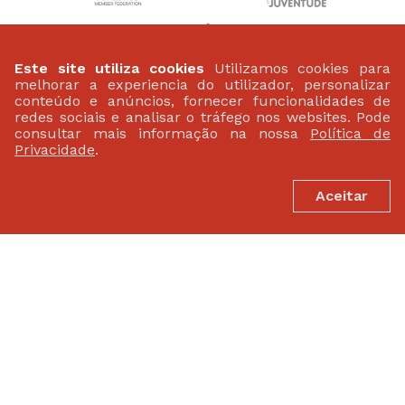
Este site utiliza cookies
Utilizamos cookies para
melhorar a experiencia do utilizador, personalizar
conteúdo e anúncios, fornecer funcionalidades de
redes sociais e analisar o tráfego nos websites. Pode
consultar mais informação na nossa
Política de
PATROCINADORES
Privacidade
.
Aceitar
FEDERAÇÃO PORTUGUESA DE ATLETISMO
Largo da Lagoa 15 B