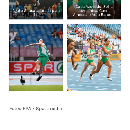
Cátia Azevedo, Sofia
Agate Sousa apurada para
Lavreshina, Carina
a final
Vanessa e Vera Barbosa
Fotos FPA / Sportmedia