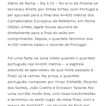
Diário de Roma – dia 5 (1) – No erro da Polónia se
escreveu direito por linhas tortas, com Portugal a
ser apurado para a final dos 4×400 metros dos
Campeonatos Europeus de Atletismo, em Roma
(Itália). Antes, Agate Sousa apurara-se
diretamente para a final do salto em
comprimento. Depois, o quarteto feminino dos
4×100 metros bateu o recorde de Portugal.
Foi uma festa na zona mista quando o quarteto
português nos 4×400 metros – a esgtreia
absoluta se apercebeu de que tinha passado à
final! Já lá vamos. Na prova, o quarteto
português, composto por Omar Elkhatib, Ricardo
dos Santos, João Coelho e Ericsson Tavares fez
uma corrida muito boa, com boas transmissões
e terminou no sexto lugar da meia-final, com a
marca de 3m01s91”, um recorde de Portugal,