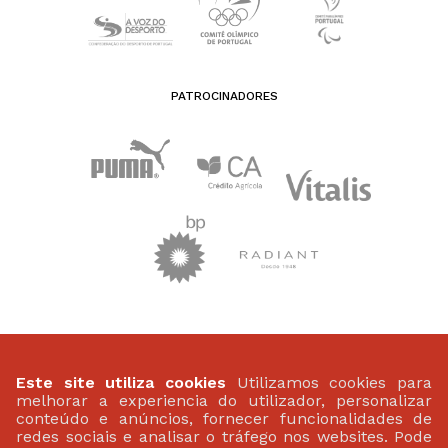
PATROCINADORES
FEDERAÇÃO PORTUGUESA DE ATLETISMO
Largo da Lagoa 15 B
Este site utiliza cookies
Utilizamos cookies para
2799-538 Linda-A-Velha
melhorar a experiencia do utilizador, personalizar
(+351) 21 414 60 20
conteúdo e anúncios, fornecer funcionalidades de
fpa@fpatletismo.pt
redes sociais e analisar o tráfego nos websites. Pode