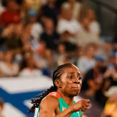
PROGRAMA 
CONTRATOS
CONTRATO
COMPETIÇÕES
PLURIANUAIS ATLETAS
PROGRAMA 
CONTRATO
FORMAÇÃO
PROGRAMA 
ANTIDOPAGEM
SAFEGUARDING
HOMOLOGAÇÕES
ESTATÍSTICA