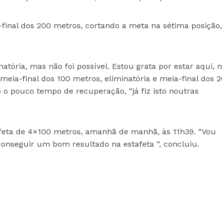
a-final dos 200 metros, cortando a meta na sétima posição
natória, mas não foi possível. Estou grata por estar aqui, 
e meia-final dos 100 metros, eliminatória e meia-final dos 
o o pouco tempo de recuperação, “já fiz isto noutras
stafeta de 4×100 metros, amanhã de manhã, às 11h39. “Vou
onseguir um bom resultado na estafeta “, concluiu.