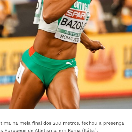
sétima na meia final dos 200 metros, fechou a presença
 Europeus de Atletismo, em Roma (Itália).