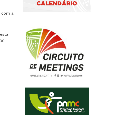
, com a
nesta
200