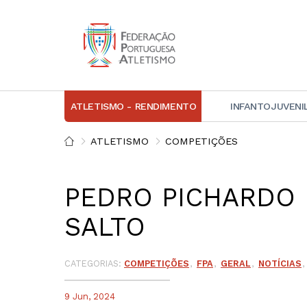
ATLETISMO - RENDIMENTO
INFANTOJUVENI
IN
ATLETISMO
COMPETIÇÕES
D
PEDRO PICHARDO E
A
SALTO
D
DI
C
CATEGORIAS:
COMPETIÇÕES
FPA
GERAL
NOTÍCIAS
9 Jun, 2024