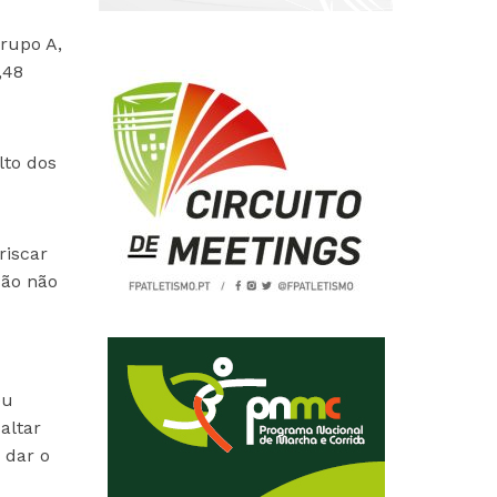
grupo A,
,48
lto dos
riscar
ção não
eu
altar
 dar o