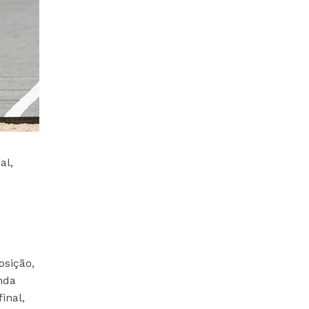
al,
osição,
nda
inal,