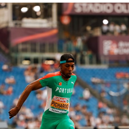
PROGRAMA 
CONTRATOS
CONTRATO
COMPETIÇÕES
PLURIANUAIS ATLETAS
PROGRAMA 
CONTRATO
FORMAÇÃO
PROGRAMA 
ANTIDOPAGEM
SAFEGUARDING
HOMOLOGAÇÕES
ESTATÍSTICA