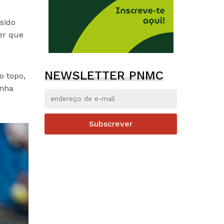
sido
er que
NEWSLETTER PNMC
o topo,
anha
Subscrever