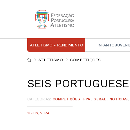
ATLETISMO - RENDIMENTO
INFANTOJUVENI
IN
ATLETISMO
COMPETIÇÕES
D
SEIS PORTUGUES
A
D
DI
CATEGORIAS:
COMPETIÇÕES
FPA
GERAL
NOTÍCIAS
C
11 Jun, 2024