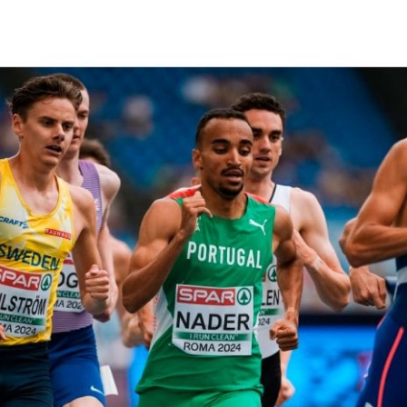
PROGRAMA 
CONTRATOS
CONTRATO
COMPETIÇÕES
PLURIANUAIS ATLETAS
PROGRAMA 
CONTRATO
FORMAÇÃO
PROGRAMA 
ANTIDOPAGEM
SAFEGUARDING
HOMOLOGAÇÕES
ESTATÍSTICA