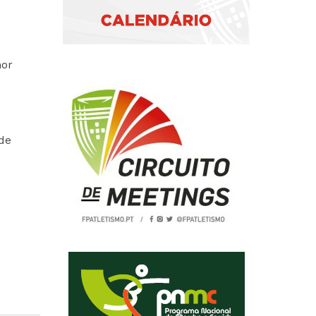
hor
de