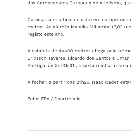
dos Campeonatos Europeus de Atletismo, que
Começa com a final do salto em comprimento 
metros. As alemãs Malaika Mihambo (7,03 met
registo este ano.
A estafeta de 4×400 metros chega pela primeir
Ericsson Tavares, Ricardo dos Santos e Omar 
Portugal de 3m01s91”, a sexta melhor marca 
A fechar, a partir das 21h26, Isaac Nader est
Fotos FPA / Sportmedia