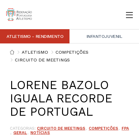
ATLETISMO - RENDIMENTO
INFANTOJUVENIL
INSTITUCIONAL
DOCUMENTAÇÃO
ARBITRAGEM
DECISÕES DISCIPLINARES
CONTACTOS
ATLETISMO
COMPETIÇÕES
CIRCUITO DE MEETINGS
NOTÍCIAS
PORTAL FP ATLETISMO
PLATAFORMA DE MARCAÇÕES FPA
ALTO RENDIMENTO
ATLETISMO ADAPTADO
ATLETISMO VETERANO
ESTRUTURA TÉCNICA
COMPETIÇÕES
FORMAÇÃO
ANTIDOPAGEM
SAFEGUARDING
HOMOLOGAÇÕES
ESTATÍSTICA
LORENE BAZOLO
FOTOGRAFIAS
VIDEOS
IMAGEM DE MARCA FPA
IGUALA RECORDE
COMUNICADOS DE IMPRENSA
NEWSLETTER FPA
DE PORTUGAL
CATEGORIAS:
CIRCUITO DE MEETINGS
COMPETIÇÕES
FPA
GERAL
NOTÍCIAS