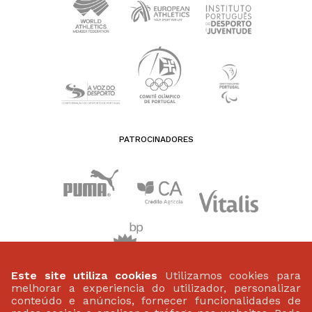
PATROCINADORES
Este site utiliza cookies
Utilizamos cookies para
melhorar a experiencia do utilizador, personalizar
conteúdo e anúncios, fornecer funcionalidades de
FEDERAÇÃO PORTUGUESA DE ATLETISMO