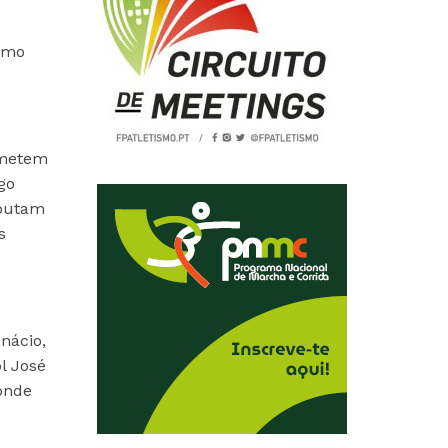
como
e
ometem
go
sputam
s
nácio,
l José
onde