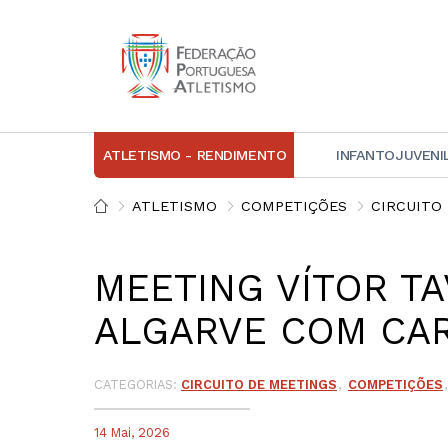
ATLETISMO - RENDIMENTO
INFANTOJUVENI
IN
ATLETISMO
COMPETIÇÕES
CIRCUITO
D
MEETING VÍTOR T
A
ALGARVE COM CAR
D
DI
C
CATEGORIAS:
CIRCUITO DE MEETINGS
COMPETIÇÕES
14 Mai, 2026