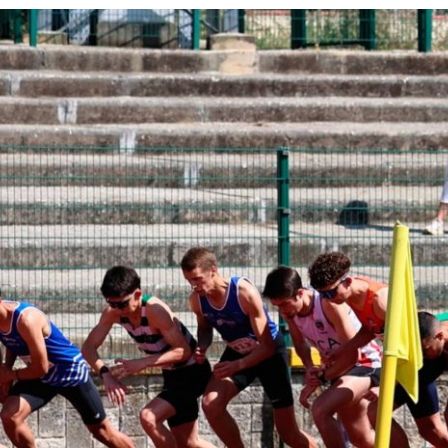
PROGRAMA 
CONTRATOS
CONTRATO
COMPETIÇÕES
PLURIANUAIS ATLETAS
PROGRAMA 
CONTRATO
FORMAÇÃO
PROGRAMA 
ANTIDOPAGEM
SAFEGUARDING
HOMOLOGAÇÕES
ESTATÍSTICA