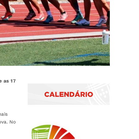
e as 17
ais
ova. No