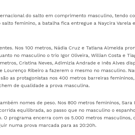
nternacional do salto em comprimento masculino, tendo 
 salto feminino, a batalha fica entregue a Naycira Varela 
frentes. Nos 100 metros, Nádia Cruz e Tatiana Almeida pr
nto no masculino o trio Igor Oliveira, Willian Costa e Tia
 metros, Cristina Neves, Adimizia Andrade e Inês Alves di
o e Lourenço Ribeiro a fazerem o mesmo no masculino. Na
 são as protagonistas nos 400 metros barreiras femininos,
chem de qualidade a prova masculina.
 também nomes de peso. Nos 800 metros femininos, Sara I
rrida equilibrada, ao passo que no masculino o espanho
to. O programa encerra com os 5.000 metros masculinos, 
eguir numa prova marcada para as 20:20h.