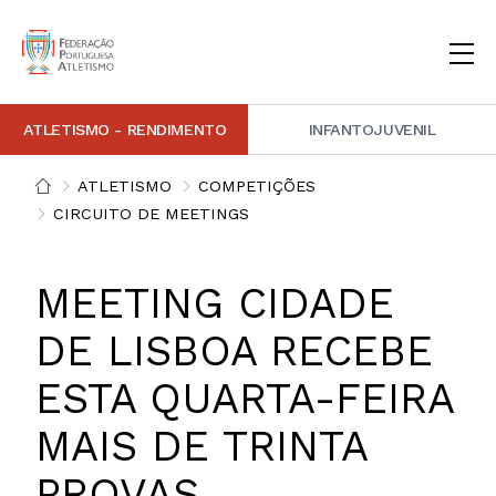
ATLETISMO - RENDIMENTO
INFANTOJUVENIL
INSTITUCIONAL
DOCUMENTAÇÃO
ARBITRAGEM
DECISÕES DISCIPLINARES
CONTACTOS
ATLETISMO
COMPETIÇÕES
CIRCUITO DE MEETINGS
NOTÍCIAS
PORTAL FP ATLETISMO
PLATAFORMA DE MARCAÇÕES FPA
ALTO RENDIMENTO
ATLETISMO ADAPTADO
ATLETISMO VETERANO
ESTRUTURA TÉCNICA
COMPETIÇÕES
FORMAÇÃO
ANTIDOPAGEM
SAFEGUARDING
HOMOLOGAÇÕES
ESTATÍSTICA
MEETING CIDADE
FOTOGRAFIAS
VIDEOS
IMAGEM DE MARCA FPA
DE LISBOA RECEBE
COMUNICADOS DE IMPRENSA
NEWSLETTER FPA
ESTA QUARTA-FEIRA
MAIS DE TRINTA
PROVAS