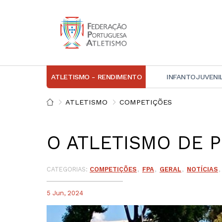
ATLETISMO - RENDIMENTO
INFANTOJUVENI
IN
ATLETISMO
COMPETIÇÕES
D
O ATLETISMO DE 
A
D
DI
CATEGORIAS:
COMPETIÇÕES
FPA
GERAL
NOTÍCIAS
C
5 Jun, 2024