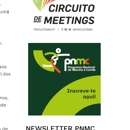
o
anhã
,
aos
l dos
nos,
nde
NEWSLETTER PNMC
s de