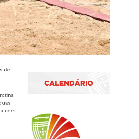
s de
rotina
 duas
ica com