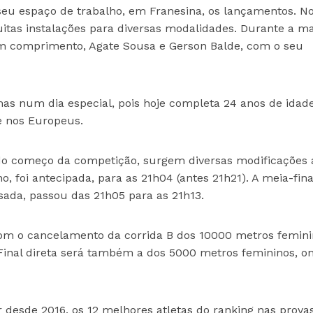
o seu espaço de trabalho, em Franesina, os lançamentos. N
itas instalações para diversas modalidades. Durante a m
m comprimento, Agate Sousa e Gerson Balde, com o seu
mas num dia especial, pois hoje completa 24 anos de idade
e nos Europeus.
o começo da competição, surgem diversas modificações 
nho, foi antecipada, para as 21h04 (antes 21h21). A meia-fina
sada, passou das 21h05 para as 21h13.
 com o cancelamento da corrida B dos 10000 metros femini
 Final direta será também a dos 5000 metros femininos, o
 desde 2016, os 12 melhores atletas do ranking nas prova