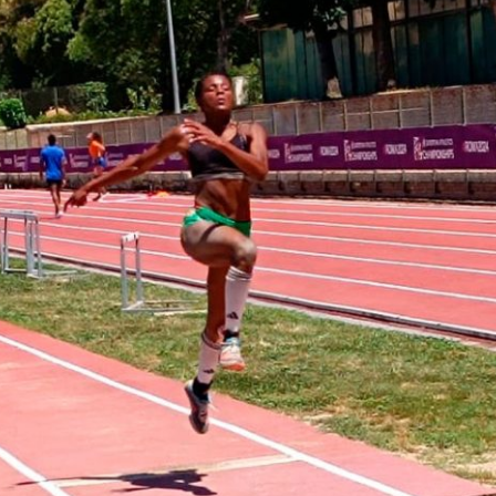
PROGRAMA 
CONTRATOS
CONTRATO
COMPETIÇÕES
PLURIANUAIS ATLETAS
PROGRAMA 
CONTRATO
FORMAÇÃO
PROGRAMA 
ANTIDOPAGEM
SAFEGUARDING
HOMOLOGAÇÕES
ESTATÍSTICA