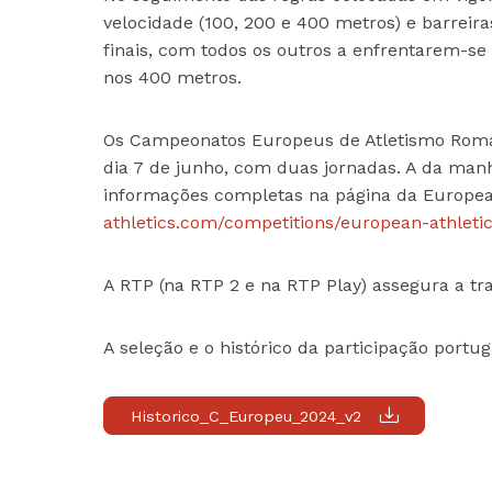
velocidade (100, 200 e 400 metros) e barreir
finais, com todos os outros a enfrentarem-se 
nos 400 metros.
Os Campeonatos Europeus de Atletismo Roma’2
dia 7 de junho, com duas jornadas. A da manhã
informações completas na página da European
athletics.com/competitions/european-athleti
A RTP (na RTP 2 e na RTP Play) assegura a tr
A seleção e o histórico da participação portu
Historico_C_Europeu_2024_v2