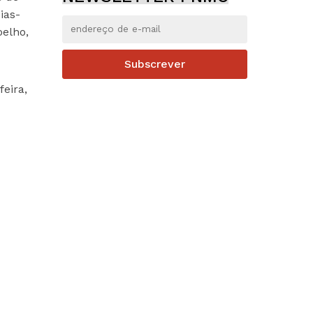
ias-
oelho,
Subscrever
eira,