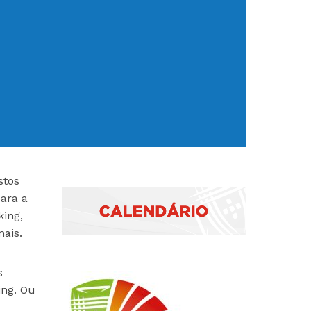
stos
para a
king,
ais.
s
ing. Ou