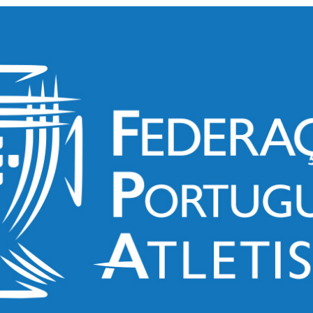
PROGRAMA 
CONTRATOS
CONTRATO
COMPETIÇÕES
PLURIANUAIS ATLETAS
PROGRAMA 
CONTRATO
FORMAÇÃO
PROGRAMA 
ANTIDOPAGEM
SAFEGUARDING
HOMOLOGAÇÕES
ESTATÍSTICA