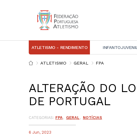
ATLETISMO - RENDIMENTO
INFANTOJUVENI
IN
ATLETISMO
GERAL
FPA
D
ALTERAÇÃO DO LO
A
DE PORTUGAL
D
DI
C
CATEGORIAS:
FPA
GERAL
NOTÍCIAS
6 Jun, 2023