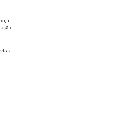
orça-
zação
ndo a