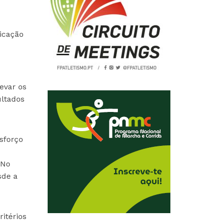
icação
evar os
ultados
sforço
 No
sde a
itérios