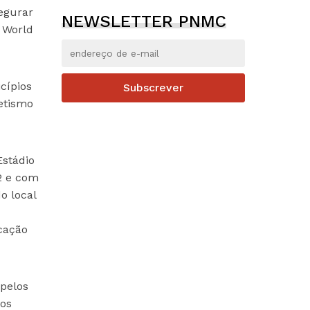
segurar
NEWSLETTER PNMC
 World
cípios
Subscrever
etismo
Estádio
 2 e com
o local
cação
pelos
sos