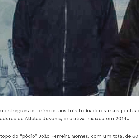
em entregues os prémios aos três treinadores mais pontua
res de Atletas Juvenis, iniciativa iniciada em 2014..
topo do “pódio” João Ferreira Gomes, com um total de 60