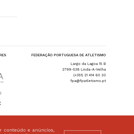
RES
FEDERAÇÃO PORTUGUESA DE ATLETISMO
Largo da Lagoa 15 B
2799-538 Linda-A-Velha
(+351) 21 414 60 20
fpa@fpatletismo.pt
ar conteúdo e anúncios,