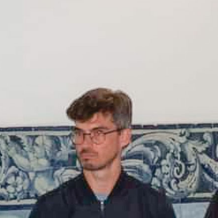
PROGRAMA 
CONTRATOS
CONTRATO
COMPETIÇÕES
PLURIANUAIS ATLETAS
PROGRAMA 
CONTRATO
FORMAÇÃO
PROGRAMA 
ANTIDOPAGEM
SAFEGUARDING
HOMOLOGAÇÕES
ESTATÍSTICA