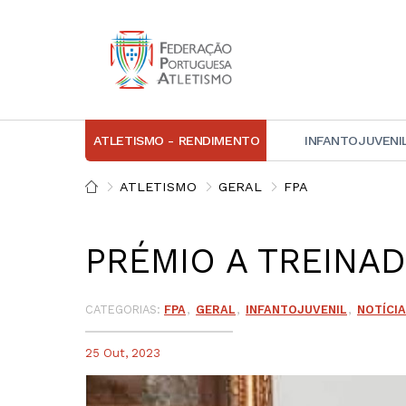
ATLETISMO - RENDIMENTO
INFANTOJUVENI
IN
ATLETISMO
GERAL
FPA
D
PRÉMIO A TREINAD
A
D
DI
CATEGORIAS:
FPA
GERAL
INFANTOJUVENIL
NOTÍCI
C
25 Out, 2023