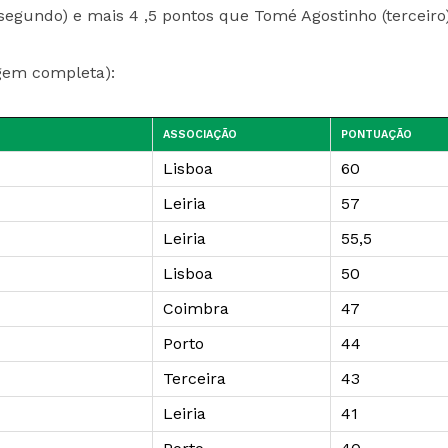
segundo) e mais 4 ,5 pontos que Tomé Agostinho (terceiro)
agem completa):
ASSOCIAÇÃO
PONTUAÇÃO
Lisboa
60
Leiria
57
Leiria
55,5
Lisboa
50
Coimbra
47
Porto
44
Terceira
43
Leiria
41