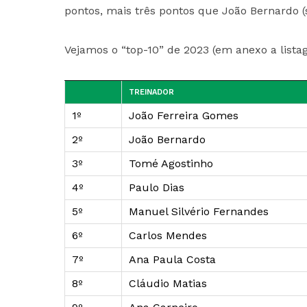
pontos, mais três pontos que João Bernardo (
Vejamos o “top-10” de 2023 (em anexo a list
TREINADOR
1º
João Ferreira Gomes
2º
João Bernardo
3º
Tomé Agostinho
4º
Paulo Dias
5º
Manuel Silvério Fernandes
6º
Carlos Mendes
7º
Ana Paula Costa
8º
Cláudio Matias