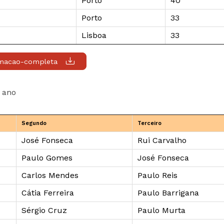
Porto
40
Porto
33
Lisboa
33
rmacao-completa
a ano
Segundo
Terceiro
José Fonseca
Rui Carvalho
Paulo Gomes
José Fonseca
Carlos Mendes
Paulo Reis
Cátia Ferreira
Paulo Barrigana
Sérgio Cruz
Paulo Murta