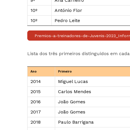
9º
Ana Carneiro
10º
António Flor
10º
Pedro Leite
Premios-a-treinadores-de-Juvenis-2023_Info
Lista dos três primeiros distinguidos em cad
Ano
Primeiro
2014
Miguel Lucas
2015
Carlos Mendes
2016
João Gomes
2017
João Gomes
2018
Paulo Barrigana