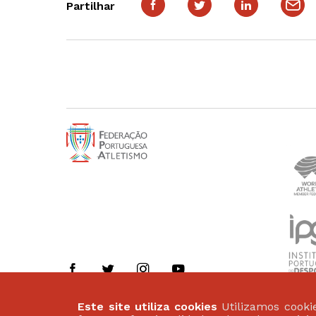
Partilhar
Este site utiliza cookies
Utilizamos cookie
Politica de Privacidade