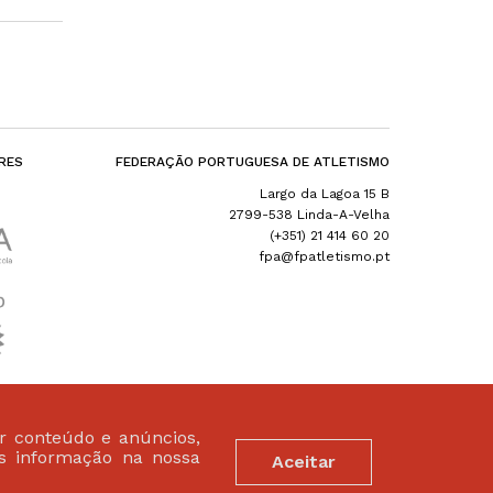
RES
FEDERAÇÃO PORTUGUESA DE ATLETISMO
Largo da Lagoa 15 B
2799-538 Linda-A-Velha
(+351) 21 414 60 20
fpa@fpatletismo.pt
ar conteúdo e anúncios,
is informação na nossa
Aceitar