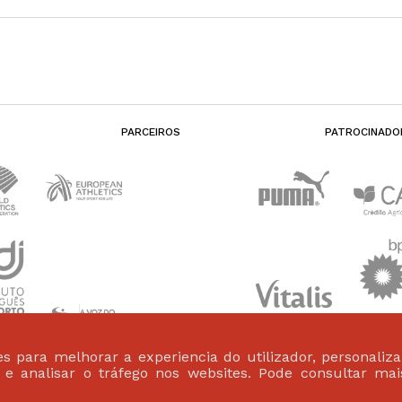
PARCEIROS
PATROCINADO
s para melhorar a experiencia do utilizador, personaliz
s e analisar o tráfego nos websites. Pode consultar ma