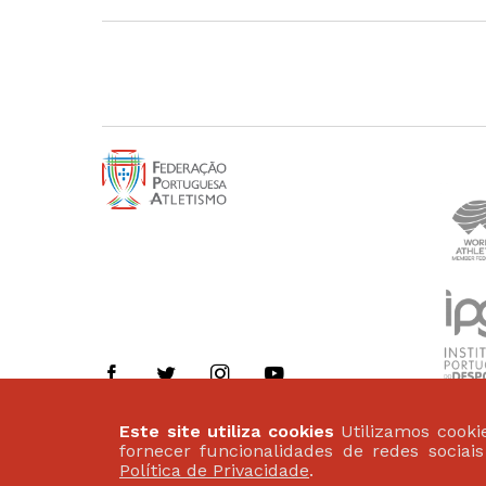
Este site utiliza cookies
Utilizamos cookie
Politica de Privacidade
fornecer funcionalidades de redes sociai
Termos de Utilização
Política de Privacidade
.
©2026 Federação Portuguesa de Atletismo