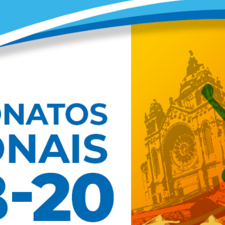
PROGRAMA 
CONTRATOS
CONTRATO
COMPETIÇÕES
PLURIANUAIS ATLETAS
PROGRAMA 
CONTRATO
FORMAÇÃO
PROGRAMA 
ANTIDOPAGEM
SAFEGUARDING
HOMOLOGAÇÕES
ESTATÍSTICA