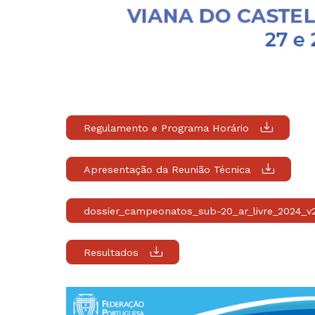
Regulamento e Programa Horário
Apresentação da Reunião Técnica
dossier_campeonatos_sub-20_ar_livre_2024_v
Resultados