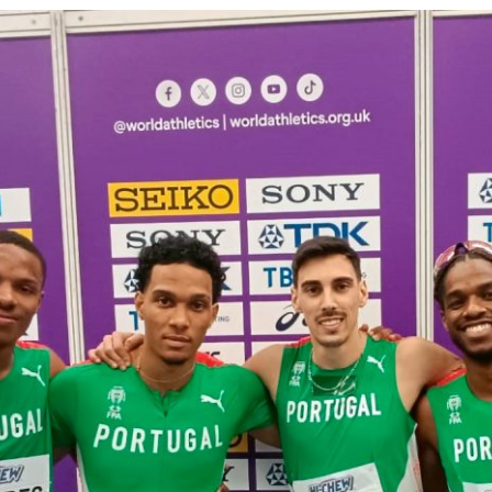
PROGRAMA 
CONTRATOS
CONTRATO
COMPETIÇÕES
PLURIANUAIS ATLETAS
PROGRAMA 
CONTRATO
FORMAÇÃO
PROGRAMA 
ANTIDOPAGEM
SAFEGUARDING
HOMOLOGAÇÕES
ESTATÍSTICA