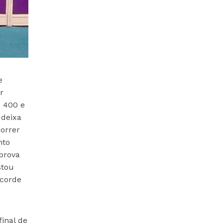
e
r
s 400 e
 deixa
orrer
nto
prova
stou
ecorde
inal de