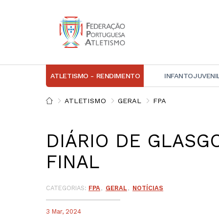
ATLETISMO - RENDIMENTO
INFANTOJUVENI
IN
ATLETISMO
GERAL
FPA
D
DIÁRIO DE GLASG
A
FINAL
D
DI
C
CATEGORIAS:
FPA
GERAL
NOTÍCIAS
3 Mar, 2024