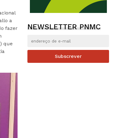
acional
llo a
NEWSLETTER PNMC
do fazer
m
) que
ia
Subscrever