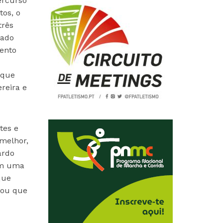
ercurso
tos, o
três
zado
ento
 que
reira e
tes e
 melhor,
ardo
om uma
que
mou que