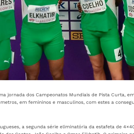
ma jornada dos Campeonatos Mundiais de Pista Curta, e
0 metros, em femininos e masculinos, com estes a conseg
gueses, a segunda série eliminatória da estafeta de 4×4