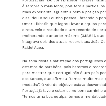
Portugal alinhou com Ericsson Tavares, Ricar
é sempre o mais lento, pois tem a partida, os 
mais experiente, aguentou bem a posição por
dias, deu o seu cunho pessoal, fazendo o pe
Omar Elkhatib que logrou levar a equipa pa
direto. Veio o resultado e um recorde de Po
melhorando o anterior máximo (3.12,54), que
integrava dois dos atuais recordistas: João C
Raidel Acea.
Na zona mista a satisfação dos portugueses 
estamos de parabéns, pois batemos o recorde
para mostrar que Portugal não é um país pequ
dos Santos, que afirmou “temos muito mais p
medalha”. O véu do objetivo estava desvenda
Portugal já teve e estamos no bom caminho 
“temos uma boa equipa, temos a mentalidade