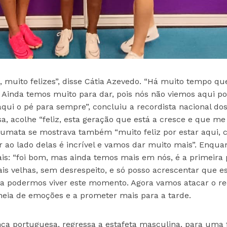
 muito felizes”, disse Cátia Azevedo. “Há muito tempo qu
. Ainda temos muito para dar, pois nós não viemos aqui po
ui o pé para sempre”, concluiu a recordista nacional do
a, acolhe “feliz, esta geração que está a cresce e que me
oumata se mostrava também “muito feliz por estar aqui, c
r ao lado delas é incrível e vamos dar muito mais”. Enqua
is: “foi bom, mas ainda temos mais em nós, é a primeira 
ais velhas, sem desrespeito, e só posso acrescentar que e
ra podermos viver este momento. Agora vamos atacar o r
cheia de emoções e a prometer mais para a tarde.
nça portuguesa, regressa a estafeta masculina, para uma f