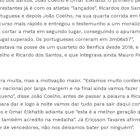
do dos Santos, João Coelho e Omar Elkhatib. O primeiro p
restantes já é com os atletas “lançados”. Ricardos dos San
tuguesa e depois João Coelho, na sua quarta corrida em 
rcurso mais rápido e entregou o testemunho a um morali
ra cortar a meta em segundo lugar, conseguindo o apuram
rtugal superado. Os portugueses correram em 3m06s57”,
 estava na posse de um quarteto do Benfica desde 2018, e
oelho e Ricardo dos Santos, e que integrava ainda Mauro Pe
era muita, mas a motivação maior. “Estamos muito conten
 nacional por larga margem e na final ainda vamos fazer
eno”, disse João Coelho, antes de passar a palavra a Ric
ara dar e logo à noite vamos dar tudo para sair daqui c
do e Omar Elkhatib adianta que “esta é a melhor geração 
e também acredito na medalha”. Já Ericsson Tavares afir
 de vencedores, não nos deixamos bater por ninguém”.