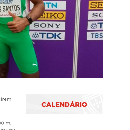
m
uirem
00 m.