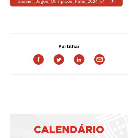
dossier_Jogos_Olimpicos_Paris_2024_v4
Partilhar