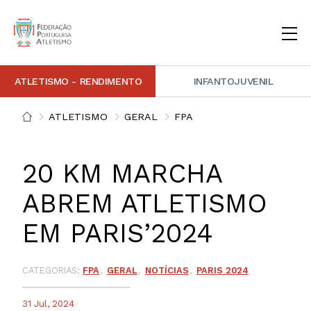
ATLETISMO - RENDIMENTO
INFANTOJUVENIL
INSTITUCIONAL
DOCUMENTAÇÃO
ARBITRAGEM
DECISÕES DISCIPLINARES
CONTACTOS
ATLETISMO
GERAL
FPA
NOTÍCIAS
PORTAL FP ATLETISMO
PLATAFORMA DE MARCAÇÕES FPA
ALTO RENDIMENTO
ATLETISMO ADAPTADO
ATLETISMO VETERANO
ESTRUTURA TÉCNICA
COMPETIÇÕES
FORMAÇÃO
ANTIDOPAGEM
SAFEGUARDING
HOMOLOGAÇÕES
ESTATÍSTICA
20 KM MARCHA
FOTOGRAFIAS
VIDEOS
IMAGEM DE MARCA FPA
ABREM ATLETISMO
EM PARIS’2024
COMUNICADOS DE IMPRENSA
NEWSLETTER FPA
CATEGORIAS:
FPA
GERAL
NOTÍCIAS
PARIS 2024
31 Jul, 2024