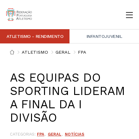
ATLETISMO - RENDIMENTO
INFANTOJUVENIL
INSTITUCIONAL
DOCUMENTAÇÃO
ARBITRAGEM
DECISÕES DISCIPLINARES
CONTACTOS
ATLETISMO
GERAL
FPA
NOTÍCIAS
PORTAL FP ATLETISMO
PLATAFORMA DE MARCAÇÕES FPA
ALTO RENDIMENTO
ATLETISMO ADAPTADO
ATLETISMO VETERANO
ESTRUTURA TÉCNICA
COMPETIÇÕES
FORMAÇÃO
ANTIDOPAGEM
SAFEGUARDING
HOMOLOGAÇÕES
ESTATÍSTICA
AS EQUIPAS DO
FOTOGRAFIAS
VIDEOS
IMAGEM DE MARCA FPA
SPORTING LIDERAM
A FINAL DA I
COMUNICADOS DE IMPRENSA
NEWSLETTER FPA
DIVISÃO
CATEGORIAS:
FPA
GERAL
NOTÍCIAS