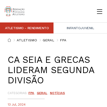
ATLETISMO - RENDIMENTO
INFANTOJUVENIL
INSTITUCIONAL
DOCUMENTAÇÃO
ARBITRAGEM
DECISÕES DISCIPLINARES
CONTACTOS
ATLETISMO
GERAL
FPA
NOTÍCIAS
PORTAL FP ATLETISMO
PLATAFORMA DE MARCAÇÕES FPA
ALTO RENDIMENTO
ATLETISMO ADAPTADO
ATLETISMO VETERANO
ESTRUTURA TÉCNICA
COMPETIÇÕES
FORMAÇÃO
ANTIDOPAGEM
SAFEGUARDING
HOMOLOGAÇÕES
ESTATÍSTICA
CA SEIA E GRECAS
FOTOGRAFIAS
VIDEOS
IMAGEM DE MARCA FPA
LIDERAM SEGUNDA
DIVISÃO
COMUNICADOS DE IMPRENSA
NEWSLETTER FPA
CATEGORIAS:
FPA
GERAL
NOTÍCIAS
13 Jul, 2024