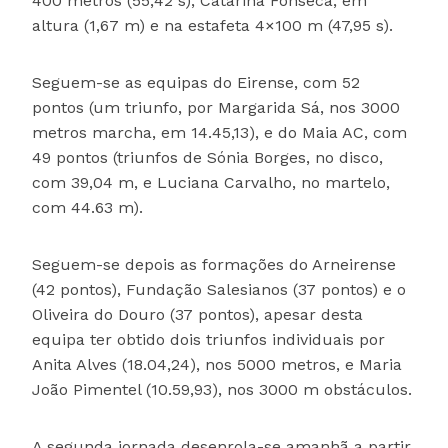
400 metros (55,42 s), Catarina Fonseca, em
altura (1,67 m) e na estafeta 4×100 m (47,95 s).
Seguem-se as equipas do Eirense, com 52
pontos (um triunfo, por Margarida Sá, nos 3000
metros marcha, em 14.45,13), e do Maia AC, com
49 pontos (triunfos de Sónia Borges, no disco,
com 39,04 m, e Luciana Carvalho, no martelo,
com 44.63 m).
Seguem-se depois as formações do Arneirense
(42 pontos), Fundação Salesianos (37 pontos) e o
Oliveira do Douro (37 pontos), apesar desta
equipa ter obtido dois triunfos individuais por
Anita Alves (18.04,24), nos 5000 metros, e Maria
João Pimentel (10.59,93), nos 3000 m obstáculos.
A segunda jornada desenrola-se amanhã a partir