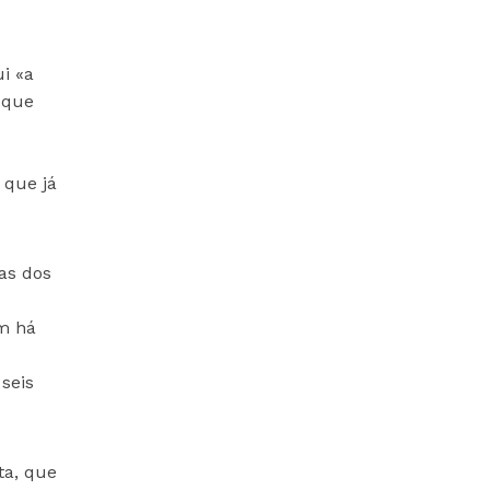
i «a
 que
s
 que já
as dos
m há
seis
ta, que