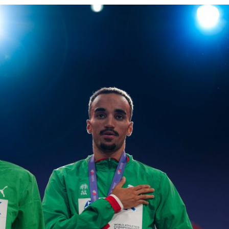
PROGRAMA 
CONTRATOS
CONTRATO
COMPETIÇÕES
PLURIANUAIS ATLETAS
PROGRAMA 
CONTRATO
FORMAÇÃO
PROGRAMA 
ANTIDOPAGEM
SAFEGUARDING
HOMOLOGAÇÕES
ESTATÍSTICA