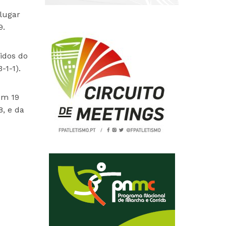
lugar
9.
idos do
-1-1).
om 19
8, e da