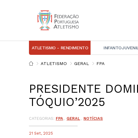
ATLETISMO - RENDIMENTO
INFANTOJUVENI
IN
ATLETISMO
GERAL
FPA
D
PRESIDENTE DOMI
A
TÓQUIO’2025
D
DI
C
CATEGORIAS:
FPA
GERAL
NOTÍCIAS
21 Set, 2025