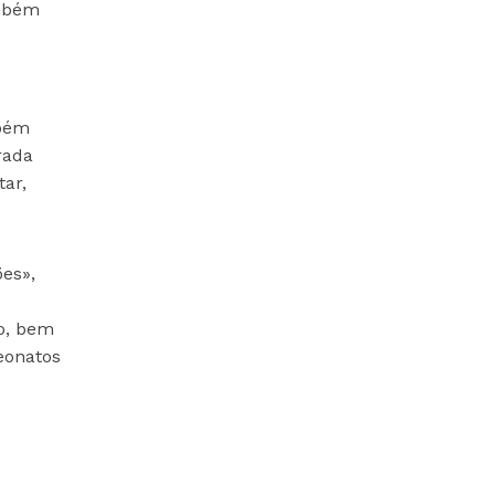
ambém
mbém
rada
tar,
es»,
ão, bem
eonatos