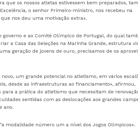
ara que os nossos atletas estivessem bem preparados, t
Excelência, o senhor Primeiro-ministro, nos recebeu na
que nos deu uma motivação extra».
o governo e ao Comité Olímpico de Portugal, do qual ta
criar a Casa das Seleções na Marinha Grande, estrutura vi
 uma geração de jovens de ouro, precisamos de os aprovei
novo, um grande potencial no atletismo, em vários escalõ
veis, desde as infraestruturas ao financiamento», afirmou,
s para a prática do atletismo que necessitam de renovaç
iculdades sentidas com as deslocações aos grandes camp
e ano.
 “a modalidade número um a nível dos Jogos Olímpicos».