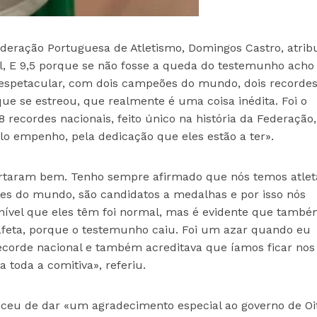
deração Portuguesa de Atletismo, Domingos Castro, atribu
nal, E 9,5 porque se não fosse a queda do testemunho acho
 espetacular, com dois campeões do mundo, dois recorde
que se estreou, que realmente é uma coisa inédita. Foi o
ecordes nacionais, feito único na história da Federação,
elo empenho, pela dedicação que eles estão a ter».
portaram bem. Tenho sempre afirmado que nós temos atlet
es do mundo, são candidatos a medalhas e por isso nós
ível que eles têm foi normal, mas é evidente que també
stafeta, porque o testemunho caiu. Foi um azar quando eu
corde nacional e também acreditava que íamos ficar nos 
 toda a comitiva», referiu.
ceu de dar «um agradecimento especial ao governo de Oi