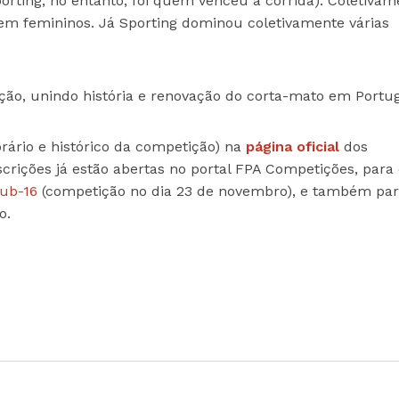
ting, no entanto, foi quem venceu a corrida). Coletivam
em femininos. Já Sporting dominou coletivamente várias
ção, unindo história e renovação do corta-mato em Portug
ário e histórico da competição) na
página oficial
dos
rições já estão abertas no portal FPA Competições, para 
sub-16
(competição no dia 23 de novembro), e também par
o.