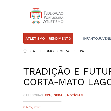
ATLETISMO - RENDIMENTO
INFANTOJUVENI
IN
ATLETISMO
GERAL
FPA
D
TRADIÇÃO E FUTU
A
CORTA-MATO LAGO
D
DI
C
CATEGORIAS:
FPA
GERAL
NOTÍCIAS
6 Nov, 2025