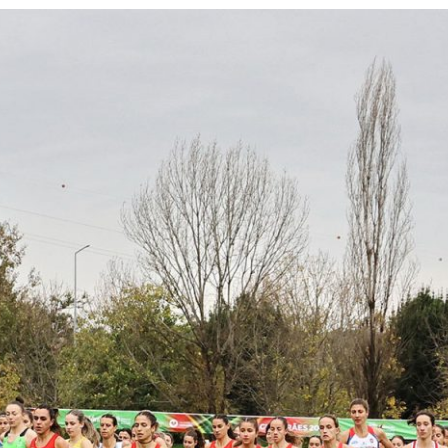
PROGRAMA 
CONTRATOS
CONTRATO
COMPETIÇÕES
PLURIANUAIS ATLETAS
PROGRAMA 
CONTRATO
FORMAÇÃO
PROGRAMA 
ANTIDOPAGEM
SAFEGUARDING
HOMOLOGAÇÕES
ESTATÍSTICA