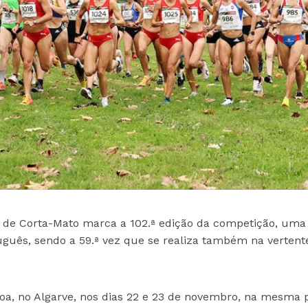
 de Corta-Mato marca a 102.ª edição da competição, uma
tuguês, sendo a 59.ª vez que se realiza também na vertent
oa, no Algarve, nos dias 22 e 23 de novembro, na mesma p