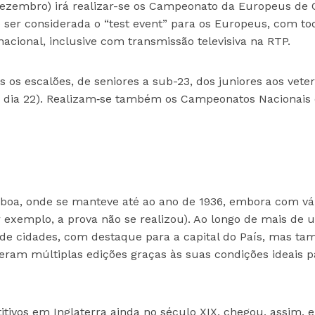
ezembro) irá realizar-se os Campeonato da Europeus de 
o ser considerada o “test event” para os Europeus, com to
cional, inclusive com transmissão televisiva na RTP.
 os escalões, de seniores a sub-23, dos juniores aos vete
, dia 22). Realizam‐se também os Campeonatos Nacionais
isboa, onde se manteve até ao ano de 1936, embora com vá
r exemplo, a prova não se realizou). Ao longo de mais de
 de cidades, com destaque para a capital do País, mas t
eram múltiplas edições graças às suas condições ideais p
tivos em Inglaterra ainda no século XIX, chegou, assim, 