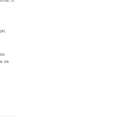
ente, o
al.
os
a os