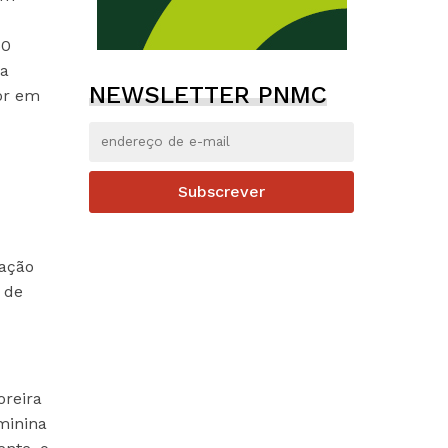
50
 a
NEWSLETTER PNMC
dor em
Subscrever
tação
 de
oreira
minina