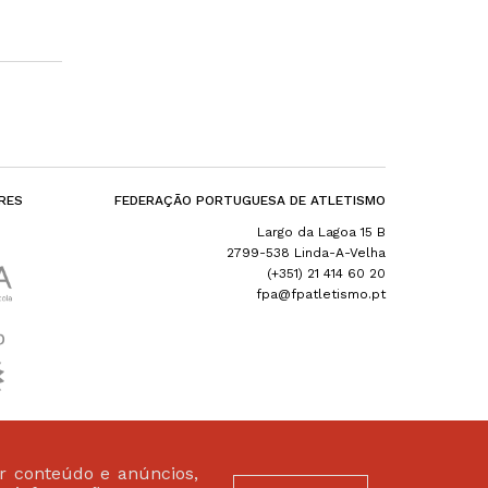
RES
FEDERAÇÃO PORTUGUESA DE ATLETISMO
Largo da Lagoa 15 B
2799-538 Linda-A-Velha
(+351) 21 414 60 20
fpa@fpatletismo.pt
ar conteúdo e anúncios,