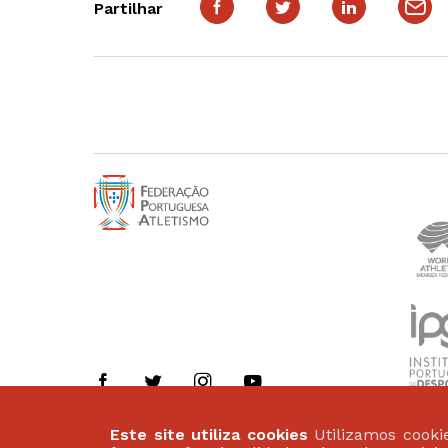
Partilhar
Este site utiliza cookies
Utilizamos cookie
Politica de Privacidade