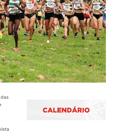
 das
e
ista