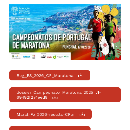
Reg_ES_2026_CP_Maratona
dossier_Campeonato_Maratona_2025_v1-
69492f274eed9
Marat-Fx_2026-results-CPor