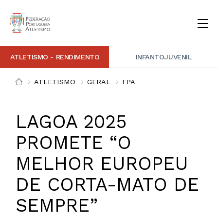
ATLETISMO - RENDIMENTO
INFANTOJUVENIL
INSTITUCIONAL
DOCUMENTAÇÃO
ARBITRAGEM
DECISÕES DISCIPLINARES
CONTACTOS
ATLETISMO
GERAL
FPA
NOTÍCIAS
PORTAL FP ATLETISMO
PLATAFORMA DE MARCAÇÕES FPA
ALTO RENDIMENTO
ATLETISMO ADAPTADO
ATLETISMO VETERANO
ESTRUTURA TÉCNICA
COMPETIÇÕES
FORMAÇÃO
ANTIDOPAGEM
SAFEGUARDING
HOMOLOGAÇÕES
ESTATÍSTICA
LAGOA 2025
FOTOGRAFIAS
VIDEOS
IMAGEM DE MARCA FPA
PROMETE “O
MELHOR EUROPEU
COMUNICADOS DE IMPRENSA
NEWSLETTER FPA
DE CORTA-MATO DE
SEMPRE”