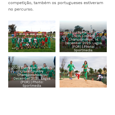
competição, também os portugueses estiveram
no percurso.
2025 European Athletics
Cross Country
Championships, 14
December 2025, Lagoa
(POR) | Photo:
Sportmedia
2025 European Athletics
Cross Country
Championships, 14
December 2025, Lagoa
(POR) | Photo:
Sportmedia