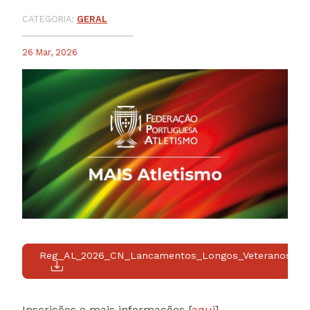
CATEGORIA:
GERAL
26 Mar, 2026
Reg_AL_2026_CN_Lancamentos_Longos_Veteranos-
Inscrições e mais informações [
aqui
].