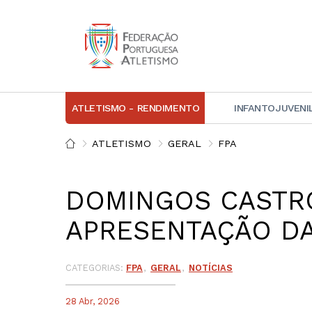
ATLETISMO - RENDIMENTO
INFANTOJUVENI
IN
ATLETISMO
GERAL
FPA
D
DOMINGOS CASTRO
A
APRESENTAÇÃO DA 
D
DI
C
CATEGORIAS:
FPA
GERAL
NOTÍCIAS
28 Abr, 2026