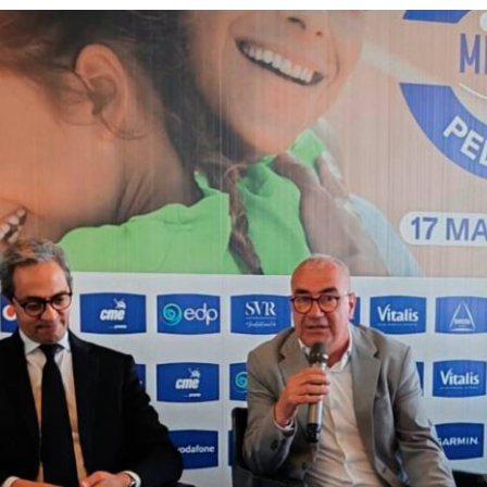
PROGRAMA 
CONTRATOS
CONTRATO
COMPETIÇÕES
PLURIANUAIS ATLETAS
PROGRAMA 
CONTRATO
FORMAÇÃO
PROGRAMA 
ANTIDOPAGEM
SAFEGUARDING
HOMOLOGAÇÕES
ESTATÍSTICA