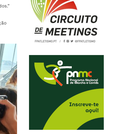
dos.”
ção