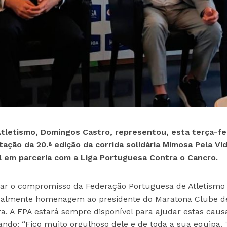
letismo, Domingos Castro, representou, esta terça-fei
ção da 20.ª edição da corrida solidária Mimosa Pela Vid
l em parceria com a Liga Portuguesa Contra o Cancro.
mar o compromisso da Federação Portuguesa de Atletism
gualmente homenagem ao presidente do Maratona Clube d
ra. A FPA estará sempre disponível para ajudar estas caus
tando: “Fico muito orgulhoso dele e de toda a sua equipa.