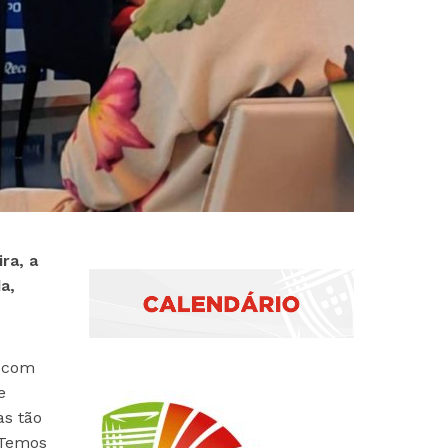
ra, a
a,
o com
e
as tão
 Temos