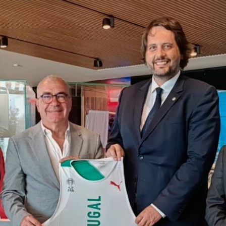
PROGRAMA 
CONTRATOS
CONTRATO
COMPETIÇÕES
PLURIANUAIS ATLETAS
PROGRAMA 
CONTRATO
FORMAÇÃO
PROGRAMA 
ANTIDOPAGEM
SAFEGUARDING
HOMOLOGAÇÕES
ESTATÍSTICA