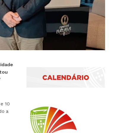
Cidade
ntou
F
de 10
do a