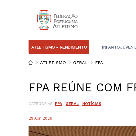
ATLETISMO - RENDIMENTO
INFANTOJUVENI
IN
ATLETISMO
GERAL
FPA
D
FPA REÚNE COM F
A
D
DI
CATEGORIAS:
FPA
GERAL
NOTÍCIAS
C
29 Abr, 2026