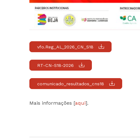
vfo.Reg_AL_2026_CN_S18
RT-CN-S18-2026
comunicado_resultados_cns18
Mais informações [
aqui
].