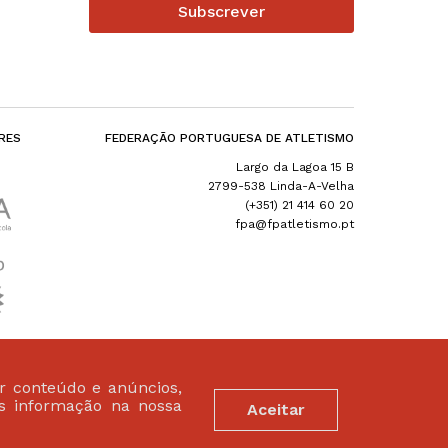
Subscrever
RES
FEDERAÇÃO PORTUGUESA DE ATLETISMO
Largo da Lagoa 15 B
2799-538 Linda-A-Velha
(+351) 21 414 60 20
fpa@fpatletismo.pt
ar conteúdo e anúncios,
is informação na nossa
Aceitar