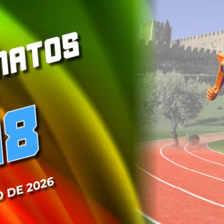
PROGRAMA 
CONTRATOS
CONTRATO
COMPETIÇÕES
PLURIANUAIS ATLETAS
PROGRAMA 
CONTRATO
FORMAÇÃO
PROGRAMA 
ANTIDOPAGEM
SAFEGUARDING
HOMOLOGAÇÕES
ESTATÍSTICA