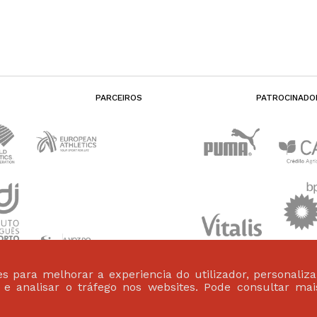
PARCEIROS
PATROCINADO
s para melhorar a experiencia do utilizador, personaliz
s e analisar o tráfego nos websites. Pode consultar ma